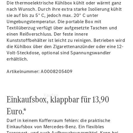
vereinbaren
Die thermoelektrische Kühlbox kühlt oder wärmt ganz
Servicetermin
nach Wunsch. Durch ihre extra starke Isolierung kühlt
vereinbaren
sie auf bis zu 5° C, jedoch max. 20° C unter
Tel: +49
Umgebungstemperatur. Die portable Box mit
6631 780
Textilüberzug verfügt über aufgesetzte Taschen und
02
einen Reißverschluss. Der feste innere
Kunststoffbehälter ist leicht zu reinigen. Betrieben wird
die Kühlbox über den Zigarettenanzünder oder eine 12-
Volt-Steckdose, optional sind Spannungswandler
erhältlich.
Artikelnummer: A0008205409
Kaufen
Einkaufsbox, klappbar für 13,90
Euro.*
Darf in keinem Kofferraum fehlen: die praktische
Einkaufsbox von Mercedes-Benz. Ein flexibles
Transport- und auch Aufbewahrungsmittel. Kann bei