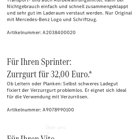
Nichtgebrauch einfach und schnell zusammengeklappt
Übersicht
und sehr gut im Laderaum verstaut werden. Nur Original
Gebrauchtwagensuche
mit Mercedes-Benz Logo und Schriftzug.
Junge
Sterne
Artikelnummer: A2038400020
Digitale
Extras
Urlaubscheck
- Sorgenfrei
Für Ihren Sprinter:
in den Urlaub
Zurrgurt für 32,00 Euro.*
Ob Leitern oder Planken: Selbst schweres Ladegut
fixiert der Verzurrgurt problemlos. Er eignet sich ideal
für die Verwendung mit Verzurrösen.
Artikelnummer: A9078990100
Über uns
Für Ihren Vito.