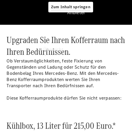
Zum Inhalt springen
Anbieter
Upgraden Sie Ihren Kofferraum nach
Anbieter
Ihren Bedürfnissen.
Übersicht
Ob Verstaumöglichkeiten, feste Fixierung von
Gegenständen und Ladung oder Schutz für den
Bodenbelag Ihres Mercedes-Benz. Mit den Mercedes-
Benz Kofferraumprodukten werten Sie Ihren
Transporter nach Ihren Bedürfnissen auf.
Startseite
Diese Kofferraumprodukte dürfen Sie nicht verpassen:
Ansprechpartner
finden
Probefahrt
vereinbaren
Kühlbox, 13 Liter für 215,00 Euro.*
Beratung