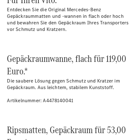
Entdecken Sie die Original Mercedes-Benz
Gepäckraummatten und -wannen in flach oder hoch
und bewahren Sie den Gepäckraum Ihres Transporters
vor Schmutz und Kratzern.
Übersicht
Kontakt
Gepäckraumwanne, flach für 119,00
Euro.*
Die saubere Lösung gegen Schmutz und Kratzer im
Gepäckraum. Aus leichtem, stabilem Kunststoff.
Ansprechpartner
Vans &
Artikelnummer: A4478140041
Nutzfahrzeuge
Ansprechpartner
Pkw
Kontaktformular
Ripsmatten, Gepäckraum für 53,00
Jobs &
Karriere