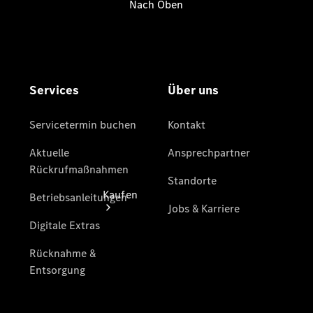
vereinbaren
Tel: +49
6631 780
02
Kaufen
Übersicht