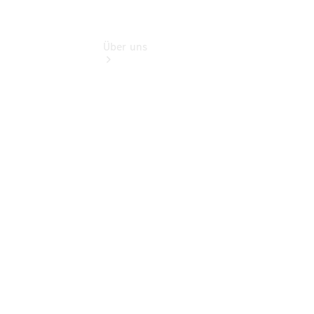
Über uns
Übersicht
Kontakt
Ansprechpartner
Kontaktformular
Unternehmens