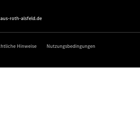
Gebrauchtwagensuche
Junge
Sterne
Junge
Sterne -
elektrisch
Mercedes-
Benz
Online
Store
My Choice -
Das
Fahrzeug-
Abo von
Mercedes-
Benz
Hauptuntersuchung:
Geprüft unterwegs.