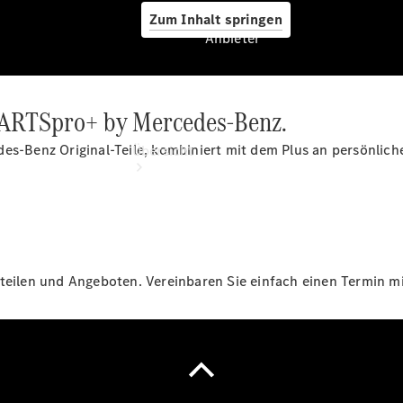
Zum Inhalt springen
Anbieter
: PARTSpro+ by Mercedes-Benz.
Anbieter
des-Benz Original-Teile, kombiniert mit dem Plus an persönlic
Übersicht
teilen und Angeboten. Vereinbaren Sie einfach einen Termin mit
Startseite
Ansprechpartner
finden
Beratung
vereinbaren
Servicetermin