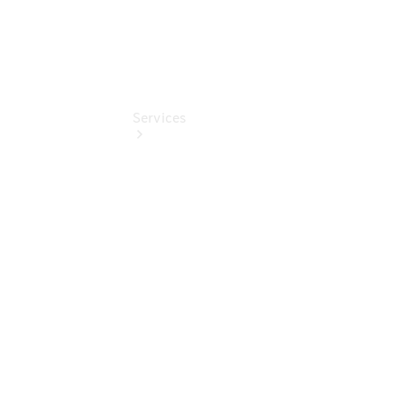
Services
Übersicht
Serviceangebote
Reifen &
Kompletträder
Teile &
Zubehör
Pannen- &
Schadenhilfe